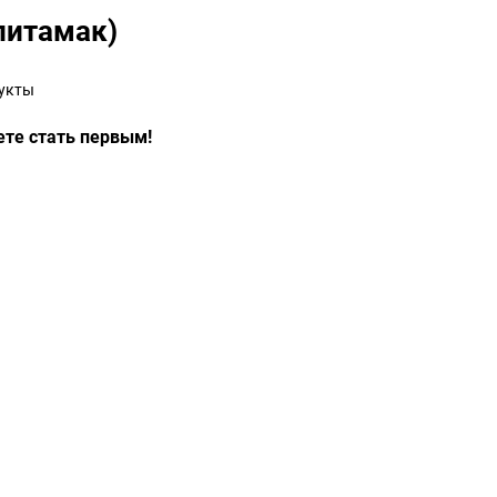
литамак)
укты
ете стать первым!